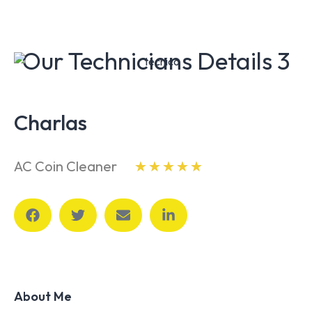
Our Technicians Details 3
Charlas
AC Coin Cleaner
★
★
★
★
★
About Me