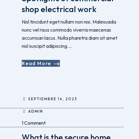
shop electrical work
Nisl tincidunt eget nullam non nisi. Malesuada
nunc vel risus commodo viverra maecenas
accumsan lacus. Nulla pharetra diam sit amet
nisl suscipit adipiscing....
Read More
SEPTIEMBRE 14, 2023
ADMIN
1 Comment
What is the secure home