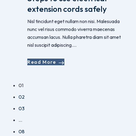
extension cords safely
Nisl tincidunt eget nullam non nisi. Malesuada
nunc vel risus commodo viverra maecenas
accumsan lacus. Nulla pharetra diam sit amet
nisl suscipit adipiscing....
Read More
01
02
03
…
08