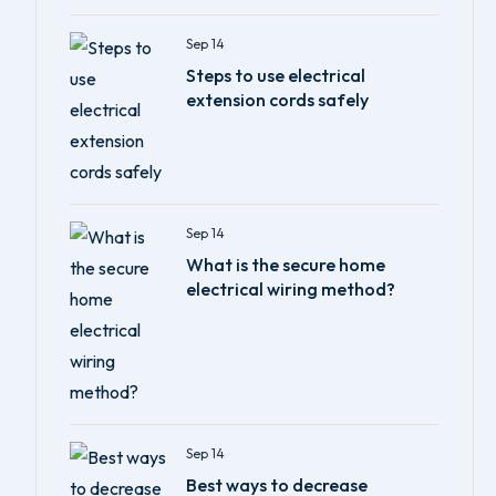
Sep 14
Steps to use electrical
extension cords safely
Sep 14
What is the secure home
electrical wiring method?
Sep 14
Best ways to decrease