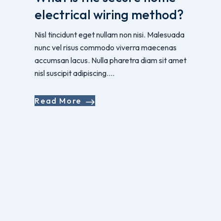
electrical wiring method?
Nisl tincidunt eget nullam non nisi. Malesuada
nunc vel risus commodo viverra maecenas
accumsan lacus. Nulla pharetra diam sit amet
nisl suscipit adipiscing....
Read More